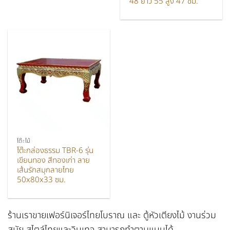
48 ยาว 55 สูง 47 ซม.
โต๊ะไม้
โต๊ะกล่องธรรม TBR-6 รุ่น
เขียนทอง สีทองเก่า ลาย
เส้นรักสมุกลายไทย
50x80x33 ซม.
ร้านเราขายเฟอร์นิเจอร์ไทยโบราณ และ ตู้หัวเตียงไม้ งานร่วม
สมัย สไตล์ไทยและวินเทจ สามารถทำตามแบบได้