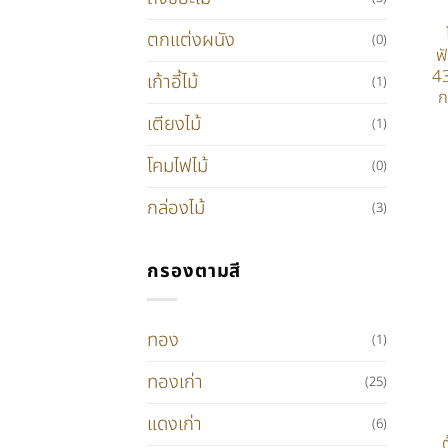
ตกแต่งผนัง
(0)
ฟ
43
เก้าอี้ไม้
(1)
ก
เตียงไม้
(1)
โคมไฟไม้
(0)
กล่องไม้
(3)
กรองตามสี
ทอง
(1)
ทองเก่า
(25)
แดงเก่า
(6)