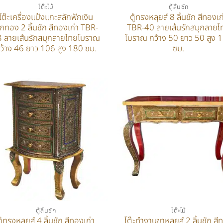
โต๊ะไม้
ตู้ลิ้นชัก
โต๊ะเครื่องแป้งแกะสลักฟักเงิน
ตู้ทรงหลุยส์ 8 ลิ้นชัก สีทองเก
ักทอง 2 ลิ้นชัก สีทองเก่า TBR-
TBR-40 ลายเส้นรักสมุกลายไ
 ลายเส้นรักสมุกลายไทยโบราณ
โบราณ กว้าง 50 ยาว 50 สูง 
ว้าง 46 ยาว 106 สูง 180 ซม.
ซม.
ตู้ลิ้นชัก
โต๊ะไม้
ตู้ทรงหลุยส์ 4 ลิ้นชัก สีทองเก่า
โต๊ะทำงานขาหลุยส์ 2 ลิ้นชัก สี