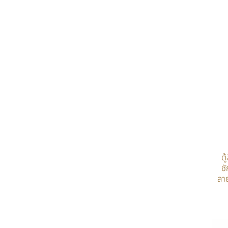
ตู
ช
ลา