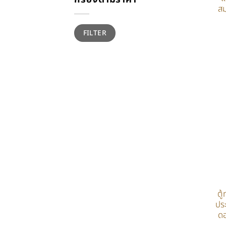
สม
Min
Max
FILTER
price
price
ตู
ประ
ด