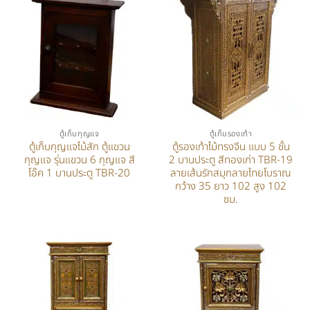
ตู้เก็บกุญแจ
ตู้เก็บรองเท้า
ตู้เก็บกุญแจไม้สัก ตู้แขวน
ตู้รองเท้าไม้ทรงจีน แบบ 5 ชั้น
กุญแจ รุ่นแขวน 6 กุญแจ สี
2 บานประตู สีทองเก่า TBR-19
โอ๊ค 1 บานประตู TBR-20
ลายเส้นรักสมุกลายไทยโบราณ
กว้าง 35 ยาว 102 สูง 102
ซม.