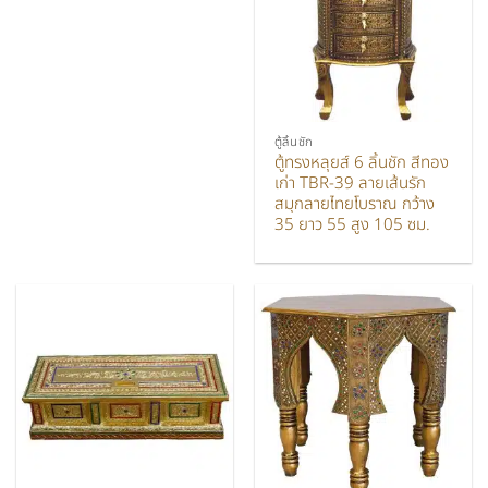
ตู้ลิ้นชัก
ตู้ทรงหลุยส์ 6 ลิ้นชัก สีทอง
เก่า TBR-39 ลายเส้นรัก
สมุกลายไทยโบราณ กว้าง
35 ยาว 55 สูง 105 ซม.