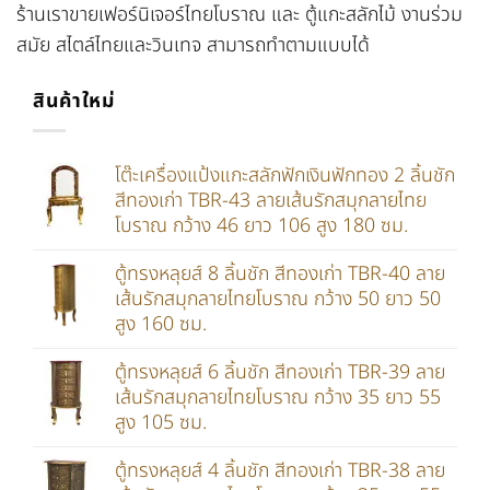
ร้านเราขายเฟอร์นิเจอร์ไทยโบราณ และ ตู้แกะสลักไม้ งานร่วม
สมัย สไตล์ไทยและวินเทจ สามารถทำตามแบบได้
สินค้าใหม่
โต๊ะเครื่องแป้งแกะสลักฟักเงินฟักทอง 2 ลิ้นชัก
สีทองเก่า TBR-43 ลายเส้นรักสมุกลายไทย
โบราณ กว้าง 46 ยาว 106 สูง 180 ซม.
ตู้ทรงหลุยส์ 8 ลิ้นชัก สีทองเก่า TBR-40 ลาย
เส้นรักสมุกลายไทยโบราณ กว้าง 50 ยาว 50
สูง 160 ซม.
ตู้ทรงหลุยส์ 6 ลิ้นชัก สีทองเก่า TBR-39 ลาย
เส้นรักสมุกลายไทยโบราณ กว้าง 35 ยาว 55
สูง 105 ซม.
ตู้ทรงหลุยส์ 4 ลิ้นชัก สีทองเก่า TBR-38 ลาย