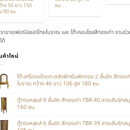
ว้าง 50 ยาว 150
ซม.
ูง 90 ซม.
นเราขายเฟอร์นิเจอร์ไทยโบราณ และ โต๊ะคอนโซลสีทองเก่า งานร
ได้
นค้าใหม่
โต๊ะเครื่องแป้งแกะสลักฟักเงินฟักทอง 2 ลิ้นชัก สีทอ
โบราณ กว้าง 46 ยาว 106 สูง 180 ซม.
ตู้ทรงหลุยส์ 8 ลิ้นชัก สีทองเก่า TBR-40 ลายเส้นรั
160 ซม.
ตู้ทรงหลุยส์ 6 ลิ้นชัก สีทองเก่า TBR-39 ลายเส้นรั