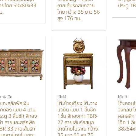
ายไทย 50x80x33
ลายเส้นรักสมุกลาย
ประตู T
ม.
ไทย กว้าง 35 ยาว 56
สูง 176 ซม.
้แกะสลัก
โต๊ะไม้
โต๊ะไม้
ู้แกะสลักฟักเงิน
โต๊ะข้างเตียง โต๊ะวาง
โต๊ะคอนโ
ักทอง แบบ 4 บาน
แจกัน แบบ 1 ลิ้นชัก
วงกลม 
ระตู 3 ลิ้นชัก สีทอง
1ชั้น สีทองเก่า TBR-
คลาสสิก
ก่า ลายแกะสลักฟัก
27 ลายเส้นรักสมุก
โอ๊ค 1 ลิ้
BR-33 ลายเส้นรัก
ลายไทยโบราณ กว้าง
38x64x
มุกลายไทยโบราณ
35 ยาว 60 สูง 75