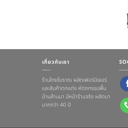
เกี่ยวกับเรา
SO
ร้านไทยโบราณ ผลิตเฟอร์นิเจอร์
และสินค้าตกแต่ง หัตถกรรมพื้น
บ้านล้านนา มีหน้าร้านจริง ผลิตมา
มากกว่า 40 ปี