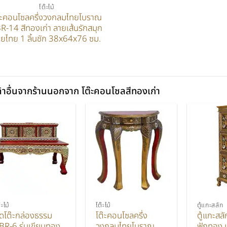
โต๊ะไม้
๊ะคอนโซลครึ่งวงกลมไทยโบราณ
R-14 สีทองเก่า ลายเส้นรักสมุก
ายไทย 1 ลิ้นชัก 38x64x76 ซม.
ค้าอื่นจากร้านนอกจาก โต๊ะคอนโซลสีทองเก่า
๊ะไม้
โต๊ะไม้
ตู้แกะสลัก
ุดโต๊ะกล่องธรรม
โต๊ะคอนโซลครึ่ง
ตู้แกะสลั
BR-6 รุ่นเขียนทอง
วงกลมไทยโบราณ
ฟักทอง แ