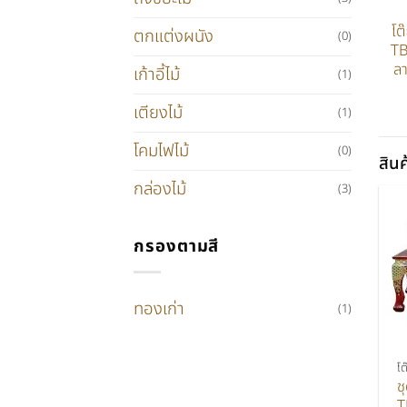
โต
ตกแต่งผนัง
(0)
TB
ล
เก้าอี้ไม้
(1)
เตียงไม้
(1)
โคมไฟไม้
(0)
สิน
กล่องไม้
(3)
กรองตามสี
ทองเก่า
(1)
โต
ช
T