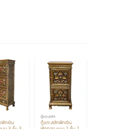
ตู้แกะสลัก
กฟักเงิน
ตู้แกะสลักฟักเงิน
บบ 3 ชั้น 3
ฟักทอง แบบ 2 ชั้น 2