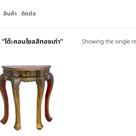
สินค้า
ติดต่อ
ต๊ะคอนโซลสีทองเก่า”
Showing the single re