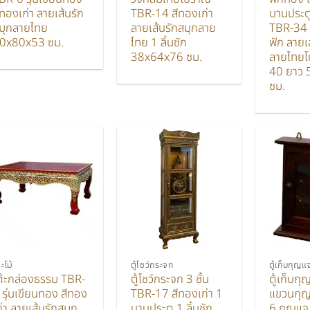
ีทองเก่า ลายเส้นรัก
TBR-14 สีทองเก่า
บานประตู
มุกลายไทย
ลายเส้นรักสมุกลาย
TBR-34 
0x80x53 ซม.
ไทย 1 ลิ้นชัก
ฟัก ลายเ
38x64x76 ซม.
ลายไทยโ
40 ยาว 
ซม.
๊ะไม้
ตู้โชว์กระจก
ตู้เก็บกุญแ
ต๊ะกล่องธรรม TBR-
ตู้โชว์กระจก 3 ชั้น
ตู้เก็บกุญ
 รุ่นเขียนทอง สีทอง
TBR-17 สีทองเก่า 1
แขวนกุญ
ก่า ลายเส้นรักสมุก
บานประตู 1 ลิ้นชัก
6 กุญแจ 