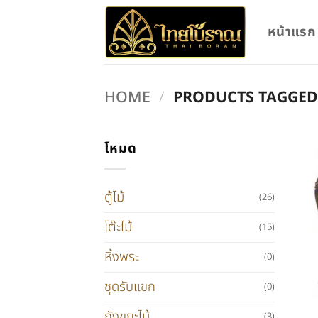
Skip
to
หน้าแรก
content
HOME
/
PRODUCTS TAGGED “โ
โหมด
ตู้ไม้
(26)
โต๊ะไม้
(15)
หิ้งพระ
(0)
ชุดรับแขก
(0)
ถังขยะไม้
(3)