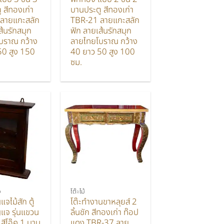
 สีทองเก่า
บานประตู สีทองเก่า
ลายแกะสลัก
TBR-21 ลายแกะสลัก
ส้นรักสมุก
ฟัก ลายเส้นรักสมุก
บราณ กว้าง
ลายไทยโบราณ กว้าง
50 สูง 150
40 ยาว 50 สูง 100
ซม.
จ
โต๊ะไม้
แจไม้สัก ตู้
โต๊ะทำงานขาหลุยส์ 2
แจ รุ่นแขวน
ลิ้นชัก สีทองเก่า ท๊อป
สีโอ๊ค 1 บาน
แดง TBR-37 ลาย