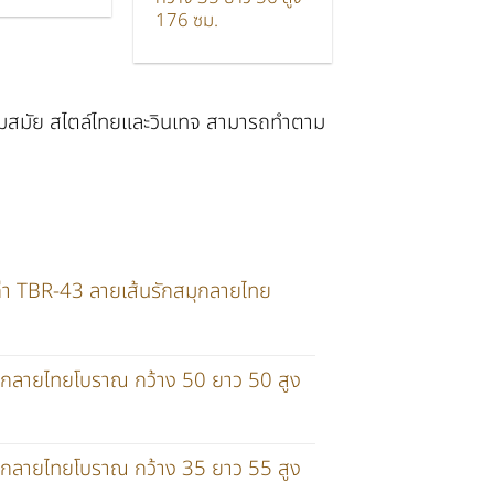
176 ซม.
่วมสมัย สไตล์ไทยและวินเทจ สามารถทำตาม
งเก่า TBR-43 ลายเส้นรักสมุกลายไทย
กสมุกลายไทยโบราณ กว้าง 50 ยาว 50 สูง
กสมุกลายไทยโบราณ กว้าง 35 ยาว 55 สูง