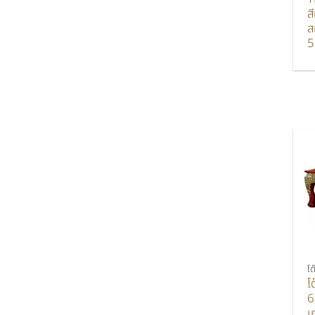
ส
ส
5
โต
โ
6
เ