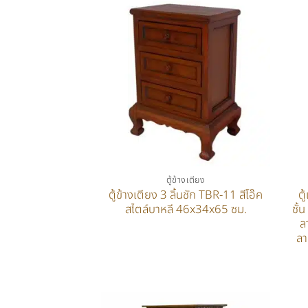
ตู้ข้างเตียง
ตู้ข้างเตียง 3 ลิ้นชัก TBR-11 สีโอ๊ค
ต
สไตล์บาหลี 46x34x65 ซม.
ชั้
ล
ลา