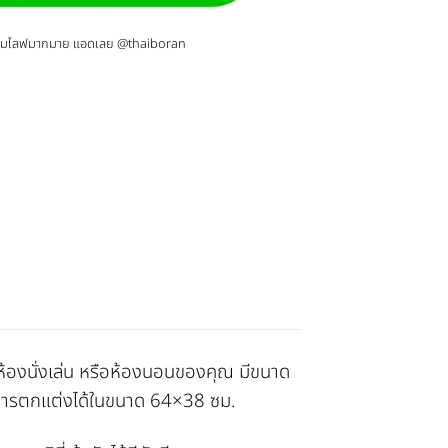
กรรมไลฟมากมาย แอดเลย @thaiboran
้องนั่งเล่น หรือห้องนอนของคุณ มีขนาด
ือการตกแต่งได้ในขนาด 64×38 ซม.