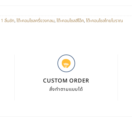
1 ลิ้นชัก
,
โต๊ะคอนโซลครึ่งวงกลม
,
โต๊ะคอนโซลสีโอ๊ค
,
โต๊ะคอนโซลไทยโบราณ
CUSTOM ORDER
สั่งทำตามแบบได้