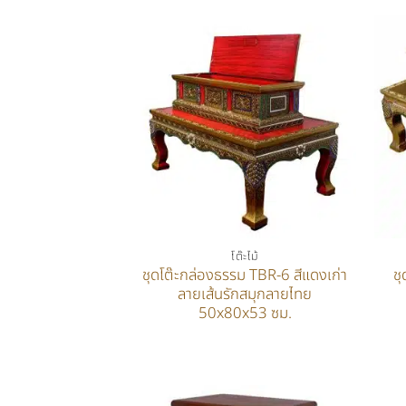
โต๊ะไม้
ชุดโต๊ะกล่องธรรม TBR-6 สีแดงเก่า
ช
ลายเส้นรักสมุกลายไทย
50x80x53 ซม.