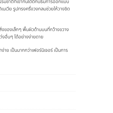
รมชาติที่เข้ากันได้ดีกับธีมการออกแบบ
เนเวีย รูปทรงครึ่งวงกลมช่วยให้วางชิด
ิ่งของเล็กๆ พื้นผิวด้านบนที่กว้างขวาง
่งอื่นๆ ได้อย่างง่ายดาย
ง่าย เป็นมากกว่าเฟอร์นิเจอร์ เป็นการ