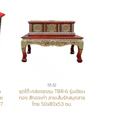
โต๊ะไม้
า
ชุดโต๊ะกล่องธรรม TBR-6 รุ่นเขียน
ทย
ทอง สีทองเก่า ลายเส้นรักสมุกลาย
47
ไทย 50x80x53 ซม.