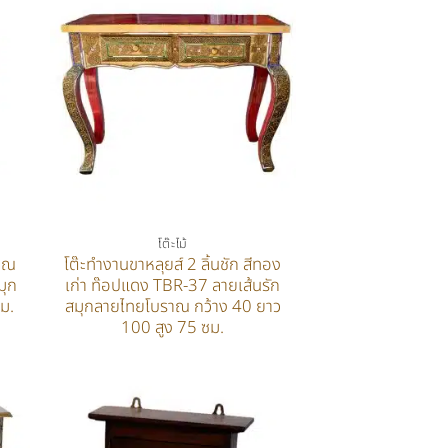
โต๊ะไม้
ราณ
โต๊ะทำงานขาหลุยส์ 2 ลิ้นชัก สีทอง
มุก
เก่า ท๊อปแดง TBR-37 ลายเส้นรัก
ม.
สมุกลายไทยโบราณ กว้าง 40 ยาว
100 สูง 75 ซม.