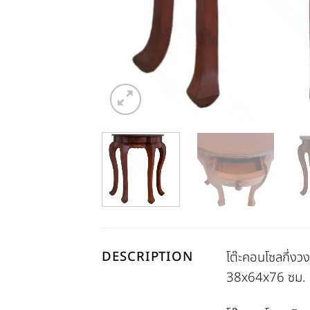
DESCRIPTION
โต๊ะคอนโซลกึ่ง
38x64x76 ซม. มี