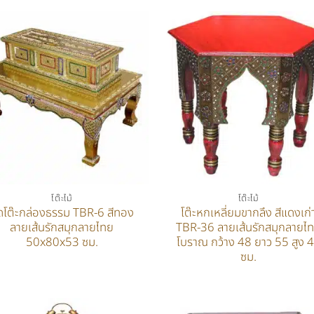
โต๊ะไม้
โต๊ะไม้
ุดโต๊ะกล่องธรรม TBR-6 สีทอง
โต๊ะหกเหลี่ยมขากลึง สีแดงเก่
ลายเส้นรักสมุกลายไทย
TBR-36 ลายเส้นรักสมุกลายไ
50x80x53 ซม.
โบราณ กว้าง 48 ยาว 55 สูง 
ซม.